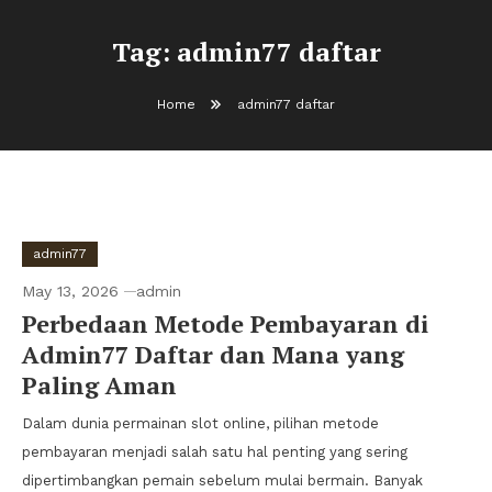
Tag:
admin77 daftar
Home
admin77 daftar
admin77
May 13, 2026
admin
Perbedaan Metode Pembayaran di
Admin77 Daftar dan Mana yang
Paling Aman
Dalam dunia permainan slot online, pilihan metode
pembayaran menjadi salah satu hal penting yang sering
dipertimbangkan pemain sebelum mulai bermain. Banyak