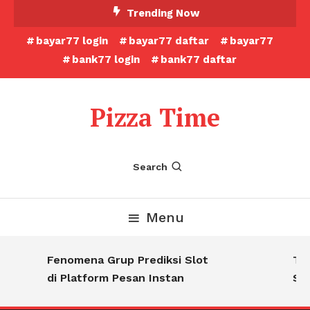
Skip
Trending Now
To
bayar77 login
bayar77 daftar
bayar77
Content
bank77 login
bank77 daftar
Pizza Time
Search
Menu
Fenomena Grup Prediksi Slot
Tr
di Platform Pesan Instan
Se