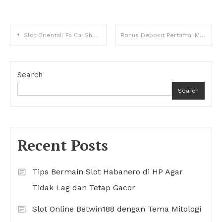
Post
Slot Oriental: Fa Cai Shen & Four Divine Beasts di Petiktoto
Bonus Deposit Pertama: Mulai Bermain Slot Habanero Buka77 RTP
navigation
Search
Search
Recent Posts
Tips Bermain Slot Habanero di HP Agar
Tidak Lag dan Tetap Gacor
Slot Online Betwin188 dengan Tema Mitologi