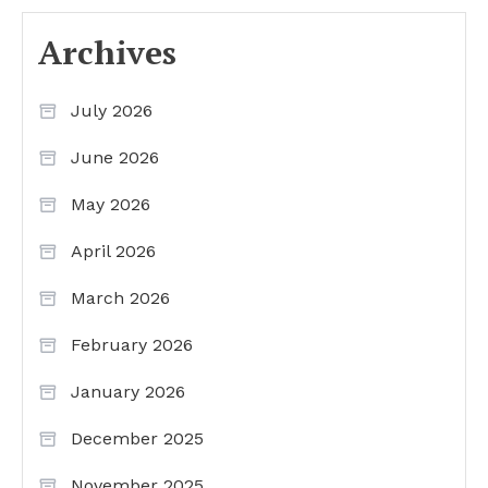
Archives
July 2026
June 2026
May 2026
April 2026
March 2026
February 2026
January 2026
December 2025
November 2025