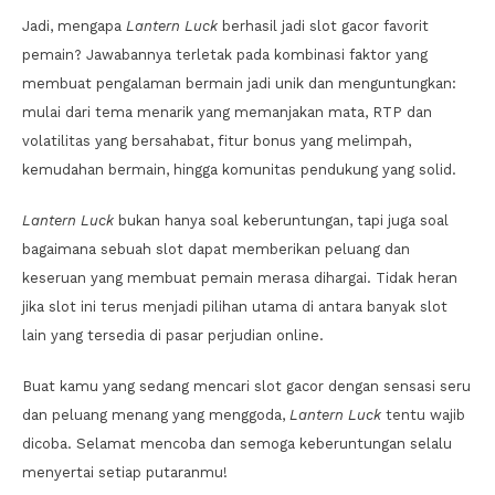
Jadi, mengapa
Lantern Luck
berhasil jadi slot gacor favorit
pemain? Jawabannya terletak pada kombinasi faktor yang
membuat pengalaman bermain jadi unik dan menguntungkan:
mulai dari tema menarik yang memanjakan mata, RTP dan
volatilitas yang bersahabat, fitur bonus yang melimpah,
kemudahan bermain, hingga komunitas pendukung yang solid.
Lantern Luck
bukan hanya soal keberuntungan, tapi juga soal
bagaimana sebuah slot dapat memberikan peluang dan
keseruan yang membuat pemain merasa dihargai. Tidak heran
jika slot ini terus menjadi pilihan utama di antara banyak slot
lain yang tersedia di pasar perjudian online.
Buat kamu yang sedang mencari slot gacor dengan sensasi seru
dan peluang menang yang menggoda,
Lantern Luck
tentu wajib
dicoba. Selamat mencoba dan semoga keberuntungan selalu
menyertai setiap putaranmu!