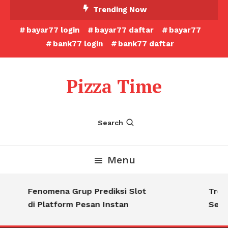
Skip
Trending Now
To
bayar77 login
bayar77 daftar
bayar77
Content
bank77 login
bank77 daftar
Pizza Time
Search
Menu
Fenomena Grup Prediksi Slot
Tren 
di Platform Pesan Instan
Seda