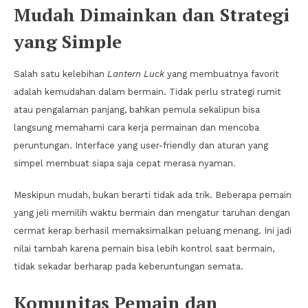
Mudah Dimainkan dan Strategi
yang Simple
Salah satu kelebihan
Lantern Luck
yang membuatnya favorit
adalah kemudahan dalam bermain. Tidak perlu strategi rumit
atau pengalaman panjang, bahkan pemula sekalipun bisa
langsung memahami cara kerja permainan dan mencoba
peruntungan. Interface yang user-friendly dan aturan yang
simpel membuat siapa saja cepat merasa nyaman.
Meskipun mudah, bukan berarti tidak ada trik. Beberapa pemain
yang jeli memilih waktu bermain dan mengatur taruhan dengan
cermat kerap berhasil memaksimalkan peluang menang. Ini jadi
nilai tambah karena pemain bisa lebih kontrol saat bermain,
tidak sekadar berharap pada keberuntungan semata.
Komunitas Pemain dan