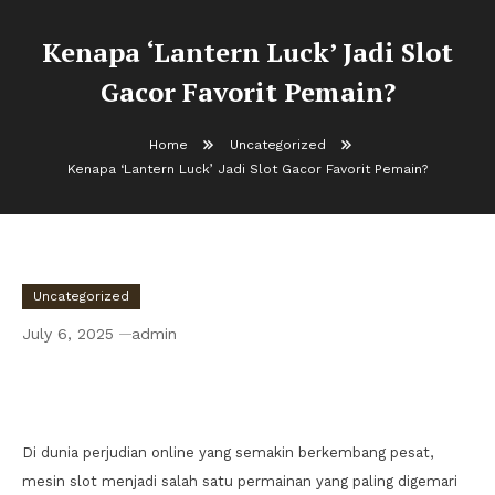
Kenapa ‘Lantern Luck’ Jadi Slot
Gacor Favorit Pemain?
Home
Uncategorized
Kenapa ‘Lantern Luck’ Jadi Slot Gacor Favorit Pemain?
Uncategorized
July 6, 2025
admin
Kenapa ‘Lantern Luck’ Jadi Slot Gacor
Favorit Pemain?
Di dunia perjudian online yang semakin berkembang pesat,
mesin slot menjadi salah satu permainan yang paling digemari