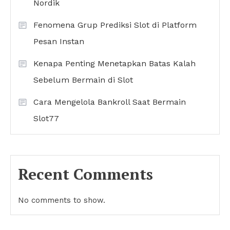
Nordik
Fenomena Grup Prediksi Slot di Platform
Pesan Instan
Kenapa Penting Menetapkan Batas Kalah
Sebelum Bermain di Slot
Cara Mengelola Bankroll Saat Bermain
Slot77
Recent Comments
No comments to show.