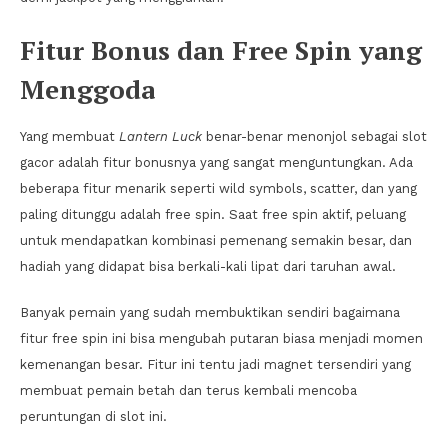
Fitur Bonus dan Free Spin yang
Menggoda
Yang membuat
Lantern Luck
benar-benar menonjol sebagai slot
gacor adalah fitur bonusnya yang sangat menguntungkan. Ada
beberapa fitur menarik seperti wild symbols, scatter, dan yang
paling ditunggu adalah free spin. Saat free spin aktif, peluang
untuk mendapatkan kombinasi pemenang semakin besar, dan
hadiah yang didapat bisa berkali-kali lipat dari taruhan awal.
Banyak pemain yang sudah membuktikan sendiri bagaimana
fitur free spin ini bisa mengubah putaran biasa menjadi momen
kemenangan besar. Fitur ini tentu jadi magnet tersendiri yang
membuat pemain betah dan terus kembali mencoba
peruntungan di slot ini.