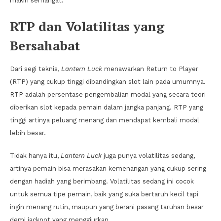
makin semangat.
RTP dan Volatilitas yang
Bersahabat
Dari segi teknis,
Lantern Luck
menawarkan Return to Player
(RTP) yang cukup tinggi dibandingkan slot lain pada umumnya.
RTP adalah persentase pengembalian modal yang secara teori
diberikan slot kepada pemain dalam jangka panjang. RTP yang
tinggi artinya peluang menang dan mendapat kembali modal
lebih besar.
Tidak hanya itu,
Lantern Luck
juga punya volatilitas sedang,
artinya pemain bisa merasakan kemenangan yang cukup sering
dengan hadiah yang berimbang. Volatilitas sedang ini cocok
untuk semua tipe pemain, baik yang suka bertaruh kecil tapi
ingin menang rutin, maupun yang berani pasang taruhan besar
demi jackpot yang menggiurkan.