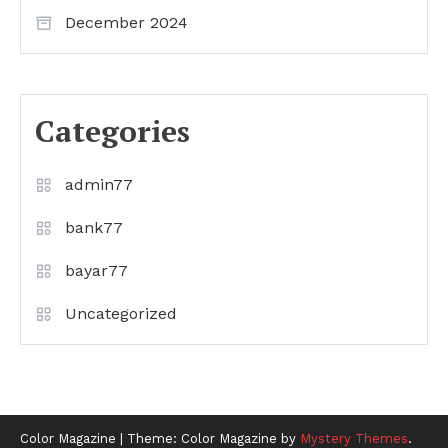
December 2024
Categories
admin77
bank77
bayar77
Uncategorized
Color Magazine
|
Theme: Color Magazine by
Mystery Themes
.