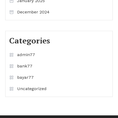
January 2025
December 2024
Categories
admin77
bank77
bayar77
Uncategorized