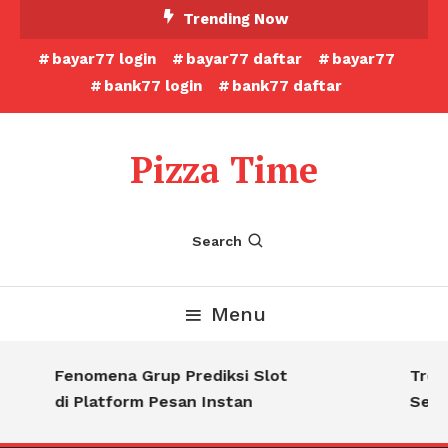
Skip
Trending Now
To
bayar77 login
bayar77 daftar
bayar77
Content
bank77 login
bank77 daftar
Pizza Time
Search
Menu
Fenomena Grup Prediksi Slot
Tren 
di Platform Pesan Instan
Seda