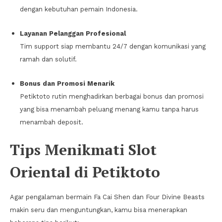
dengan kebutuhan pemain Indonesia.
Layanan Pelanggan Profesional
Tim support siap membantu 24/7 dengan komunikasi yang
ramah dan solutif.
Bonus dan Promosi Menarik
Petiktoto rutin menghadirkan berbagai bonus dan promosi
yang bisa menambah peluang menang kamu tanpa harus
menambah deposit.
Tips Menikmati Slot
Oriental di Petiktoto
Agar pengalaman bermain Fa Cai Shen dan Four Divine Beasts
makin seru dan menguntungkan, kamu bisa menerapkan