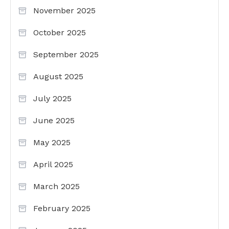
November 2025
October 2025
September 2025
August 2025
July 2025
June 2025
May 2025
April 2025
March 2025
February 2025