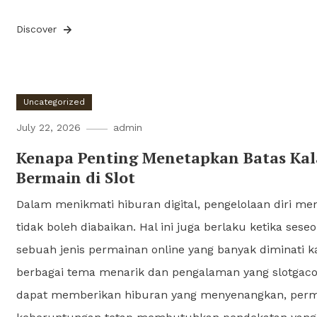
Discover
Uncategorized
July 22, 2026
admin
Kenapa Penting Menetapkan Batas Ka
Bermain di Slot
Dalam menikmati hiburan digital, pengelolaan diri men
tidak boleh diabaikan. Hal ini juga berlaku ketika sese
sebuah jenis permainan online yang banyak diminati
berbagai tema menarik dan pengalaman yang slotgaco
dapat memberikan hiburan yang menyenangkan, perm