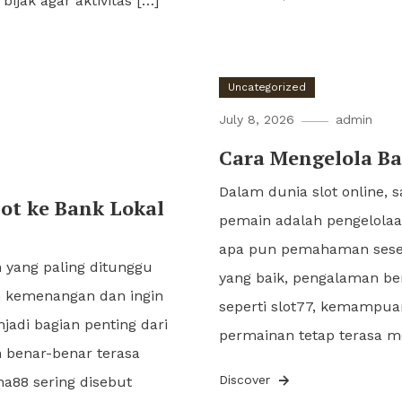
jak agar aktivitas […]
Uncategorized
July 8, 2026
admin
Cara Mengelola Ba
Dalam dunia slot online, s
ot ke Bank Lokal
pemain adalah pengelolaa
apa pun pemahaman seseo
 yang paling ditunggu
yang baik, pengalaman ber
n kemenangan dan ingin
seperti slot77, kemampu
jadi bagian penting dari
permainan tetap terasa 
n benar-benar terasa
Discover
na88 sering disebut