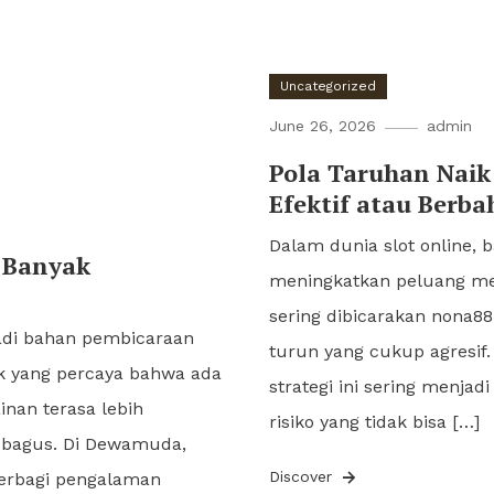
Uncategorized
June 26, 2026
admin
Pola Taruhan Naik
Efektif atau Berba
Dalam dunia slot online,
 Banyak
meningkatkan peluang mer
sering dibicarakan nona88
jadi bahan pembicaraan
turun yang cukup agresif
k yang percaya bahwa ada
strategi ini sering menjad
nan terasa lebih
risiko yang tidak bisa […]
 bagus. Di Dewamuda,
Discover
berbagi pengalaman