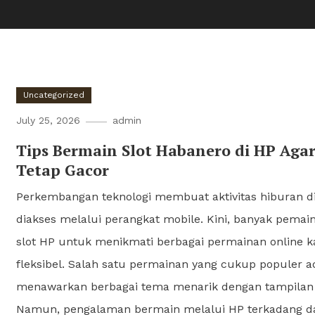
Uncategorized
July 25, 2026
admin
Tips Bermain Slot Habanero di HP Aga
Tetap Gacor
Perkembangan teknologi membuat aktivitas hiburan d
diakses melalui perangkat mobile. Kini, banyak pem
slot HP untuk menikmati berbagai permainan online ka
fleksibel. Salah satu permainan yang cukup populer a
menawarkan berbagai tema menarik dengan tampilan vi
Namun, pengalaman bermain melalui HP terkadang d