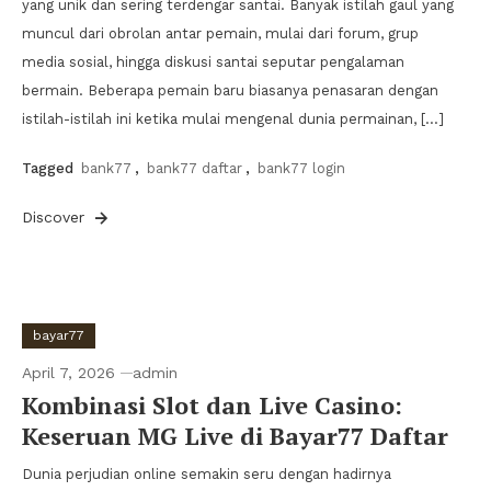
yang unik dan sering terdengar santai. Banyak istilah gaul yang
muncul dari obrolan antar pemain, mulai dari forum, grup
media sosial, hingga diskusi santai seputar pengalaman
bermain. Beberapa pemain baru biasanya penasaran dengan
istilah-istilah ini ketika mulai mengenal dunia permainan, […]
Tagged
bank77
,
bank77 daftar
,
bank77 login
Discover
bayar77
April 7, 2026
admin
Kombinasi Slot dan Live Casino:
Keseruan MG Live di Bayar77 Daftar
Dunia perjudian online semakin seru dengan hadirnya