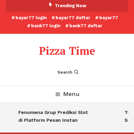
Skip
Trending Now
To
bayar77 login
bayar77 daftar
bayar77
Content
bank77 login
bank77 daftar
Pizza Time
Search
Menu
Fenomena Grup Prediksi Slot
Tre
di Platform Pesan Instan
Sed