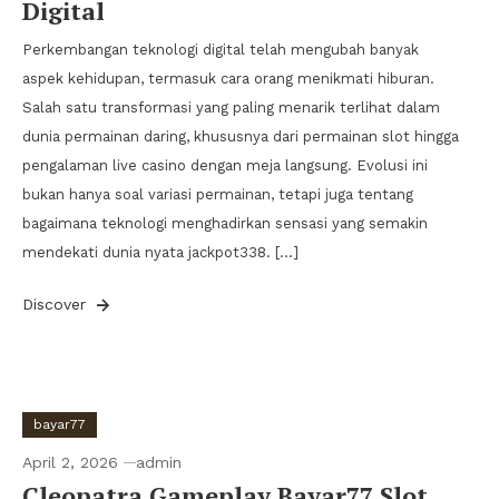
Digital
Perkembangan teknologi digital telah mengubah banyak
aspek kehidupan, termasuk cara orang menikmati hiburan.
Salah satu transformasi yang paling menarik terlihat dalam
dunia permainan daring, khususnya dari permainan slot hingga
pengalaman live casino dengan meja langsung. Evolusi ini
bukan hanya soal variasi permainan, tetapi juga tentang
bagaimana teknologi menghadirkan sensasi yang semakin
mendekati dunia nyata jackpot338. […]
Discover
bayar77
April 2, 2026
admin
Cleopatra Gameplay Bayar77 Slot