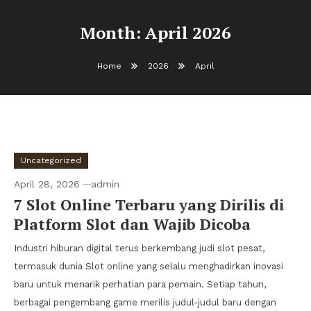
Month:
April 2026
Home
2026
April
Uncategorized
April 28, 2026
admin
7 Slot Online Terbaru yang Dirilis di
Platform Slot dan Wajib Dicoba
Industri hiburan digital terus berkembang judi slot pesat,
termasuk dunia Slot online yang selalu menghadirkan inovasi
baru untuk menarik perhatian para pemain. Setiap tahun,
berbagai pengembang game merilis judul-judul baru dengan