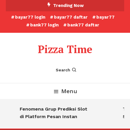
Skip
Trending Now
To
bayar77 login
bayar77 daftar
bayar77
Content
bank77 login
bank77 daftar
Pizza Time
Search
Menu
Fenomena Grup Prediksi Slot
Tr
di Platform Pesan Instan
Se