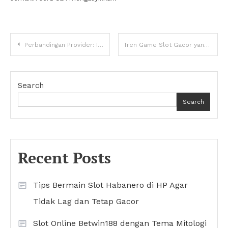
Post
Perbandingan Provider: Ion Slot vs Pragmatic Play, Mana Lebih Gacor?
Tren Game Slot Gacor yang Sedang Naik Daun
navigation
Search
Search
Recent Posts
Tips Bermain Slot Habanero di HP Agar
Tidak Lag dan Tetap Gacor
Slot Online Betwin188 dengan Tema Mitologi