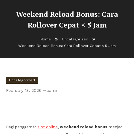
Weekend Reload Bonus: Cara
Rollover Cepat < 5 Jam
Home
Uncategorized
Weekend Reload Bonus: Cara Rollover Cepat < 5 Jam
Uncategorized
February 13, 2026
admin
Weekend Reload Bonus: Cara Rollover Cepat
< 5 Jam
Bagi penggemar
slot online
,
weekend reload bonus
menjadi