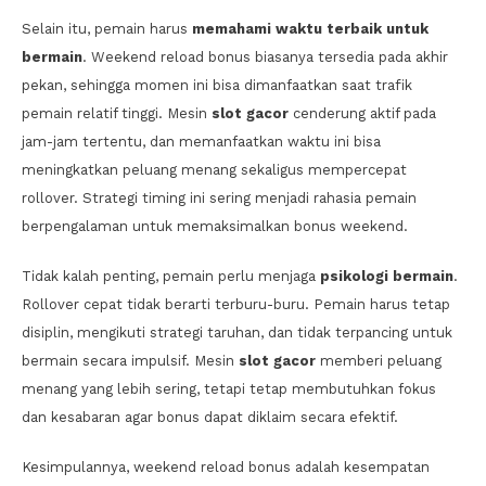
Selain itu, pemain harus
memahami waktu terbaik untuk
bermain
. Weekend reload bonus biasanya tersedia pada akhir
pekan, sehingga momen ini bisa dimanfaatkan saat trafik
pemain relatif tinggi. Mesin
slot gacor
cenderung aktif pada
jam-jam tertentu, dan memanfaatkan waktu ini bisa
meningkatkan peluang menang sekaligus mempercepat
rollover. Strategi timing ini sering menjadi rahasia pemain
berpengalaman untuk memaksimalkan bonus weekend.
Tidak kalah penting, pemain perlu menjaga
psikologi bermain
.
Rollover cepat tidak berarti terburu-buru. Pemain harus tetap
disiplin, mengikuti strategi taruhan, dan tidak terpancing untuk
bermain secara impulsif. Mesin
slot gacor
memberi peluang
menang yang lebih sering, tetapi tetap membutuhkan fokus
dan kesabaran agar bonus dapat diklaim secara efektif.
Kesimpulannya, weekend reload bonus adalah kesempatan