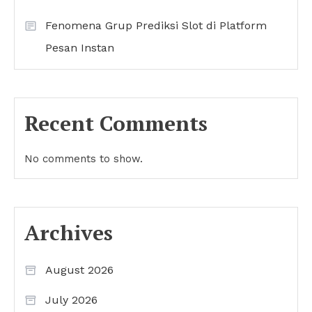
Fenomena Grup Prediksi Slot di Platform
Pesan Instan
Recent Comments
No comments to show.
Archives
August 2026
July 2026