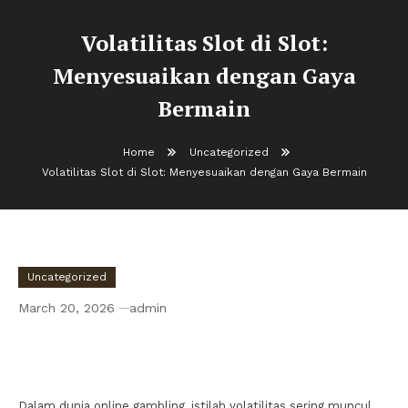
Volatilitas Slot di Slot:
Menyesuaikan dengan Gaya
Bermain
Home
Uncategorized
Volatilitas Slot di Slot: Menyesuaikan dengan Gaya Bermain
Uncategorized
March 20, 2026
admin
Volatilitas Slot di Slot: Menyesuaikan
dengan Gaya Bermain
Dalam dunia online gambling, istilah volatilitas sering muncul