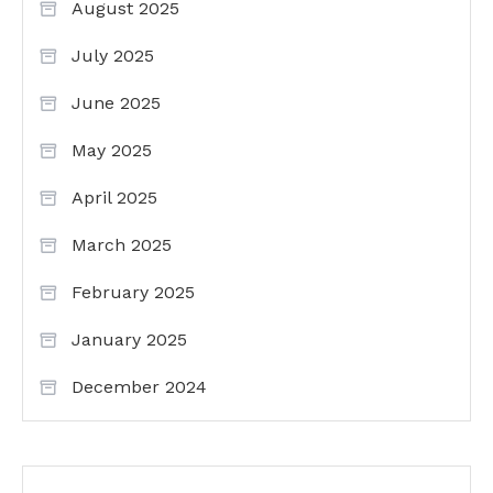
August 2025
July 2025
June 2025
May 2025
April 2025
March 2025
February 2025
January 2025
December 2024