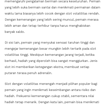
memengaruhi pengalaman bermain secara keseluruhan. Pemain
yang lebih suka bermain santai dan menikmati permainan dalam
waktu lama biasanya lebih cocok dengan slot volatilitas rendah.
Dengan kemenangan yang lebih sering muncul, pemain merasa
lebih aman dan tetap terhibur tanpa harus menghabiskan
banyak saldo.
Di sisi lain, pemain yang menyukai sensasi taruhan tinggi dan
mengejar kemenangan besar mungkin lebih tertarik pada slot
volatilitas tinggi. Meskipun kemenangan jarang terjadi, ketika
berhasil, hadiah yang diperoleh bisa sangat menggiurkan. Jenis
slot ini memberikan ketegangan ekstra, membuat setiap
putaran terasa penuh adrenalin.
Slot dengan volatilitas menengah menjadi pilihan populer bagi
pemain yang ingin menikmati keseimbangan antara risiko dan
hadiah. Frekuensi kemenangan cukup stabil, sementara nilai
hadiah tetap menarik. Dengan kata lain, pemain bisa menikmati