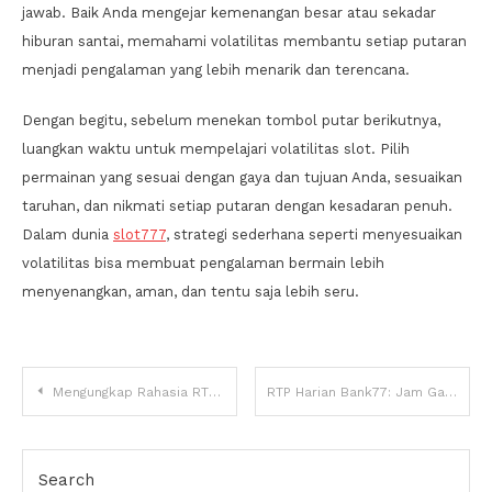
jawab. Baik Anda mengejar kemenangan besar atau sekadar
hiburan santai, memahami volatilitas membantu setiap putaran
menjadi pengalaman yang lebih menarik dan terencana.
Dengan begitu, sebelum menekan tombol putar berikutnya,
luangkan waktu untuk mempelajari volatilitas slot. Pilih
permainan yang sesuai dengan gaya dan tujuan Anda, sesuaikan
taruhan, dan nikmati setiap putaran dengan kesadaran penuh.
Dalam dunia
slot777
, strategi sederhana seperti menyesuaikan
volatilitas bisa membuat pengalaman bermain lebih
menyenangkan, aman, dan tentu saja lebih seru.
Post
Mengungkap Rahasia RTP Live Slot: Seberapa Akurat?
RTP Harian Bank77: Jam Gacor Prediksi Akurat
navigation
Search