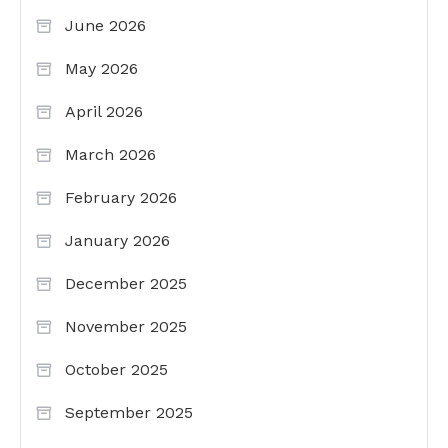
June 2026
May 2026
April 2026
March 2026
February 2026
January 2026
December 2025
November 2025
October 2025
September 2025