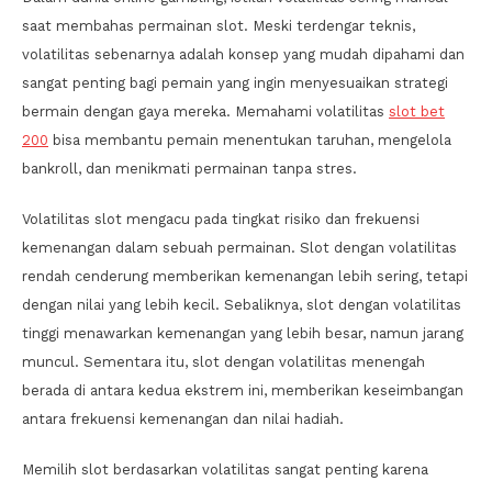
saat membahas permainan slot. Meski terdengar teknis,
volatilitas sebenarnya adalah konsep yang mudah dipahami dan
sangat penting bagi pemain yang ingin menyesuaikan strategi
bermain dengan gaya mereka. Memahami volatilitas
slot bet
200
bisa membantu pemain menentukan taruhan, mengelola
bankroll, dan menikmati permainan tanpa stres.
Volatilitas slot mengacu pada tingkat risiko dan frekuensi
kemenangan dalam sebuah permainan. Slot dengan volatilitas
rendah cenderung memberikan kemenangan lebih sering, tetapi
dengan nilai yang lebih kecil. Sebaliknya, slot dengan volatilitas
tinggi menawarkan kemenangan yang lebih besar, namun jarang
muncul. Sementara itu, slot dengan volatilitas menengah
berada di antara kedua ekstrem ini, memberikan keseimbangan
antara frekuensi kemenangan dan nilai hadiah.
Memilih slot berdasarkan volatilitas sangat penting karena