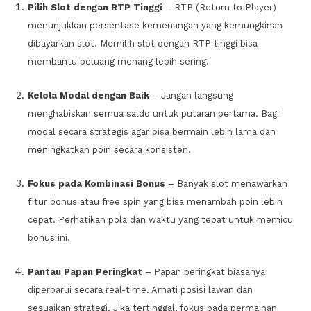
Pilih Slot dengan RTP Tinggi
– RTP (Return to Player)
menunjukkan persentase kemenangan yang kemungkinan
dibayarkan slot. Memilih slot dengan RTP tinggi bisa
membantu peluang menang lebih sering.
Kelola Modal dengan Baik
– Jangan langsung
menghabiskan semua saldo untuk putaran pertama. Bagi
modal secara strategis agar bisa bermain lebih lama dan
meningkatkan poin secara konsisten.
Fokus pada Kombinasi Bonus
– Banyak slot menawarkan
fitur bonus atau free spin yang bisa menambah poin lebih
cepat. Perhatikan pola dan waktu yang tepat untuk memicu
bonus ini.
Pantau Papan Peringkat
– Papan peringkat biasanya
diperbarui secara real-time. Amati posisi lawan dan
sesuaikan strategi. Jika tertinggal, fokus pada permainan