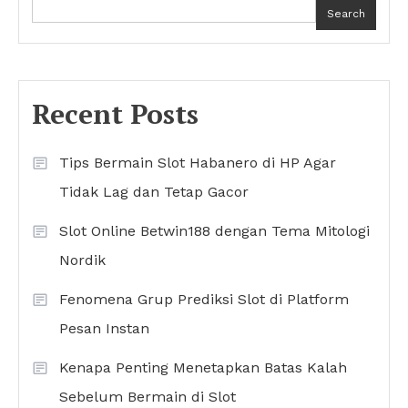
Search
Recent Posts
Tips Bermain Slot Habanero di HP Agar
Tidak Lag dan Tetap Gacor
Slot Online Betwin188 dengan Tema Mitologi
Nordik
Fenomena Grup Prediksi Slot di Platform
Pesan Instan
Kenapa Penting Menetapkan Batas Kalah
Sebelum Bermain di Slot