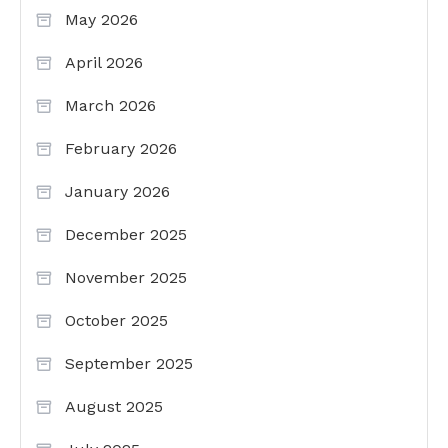
May 2026
April 2026
March 2026
February 2026
January 2026
December 2025
November 2025
October 2025
September 2025
August 2025