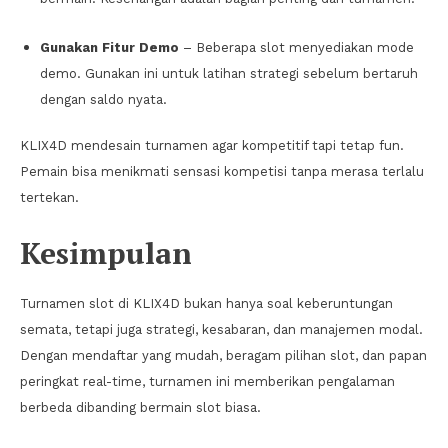
Gunakan Fitur Demo
– Beberapa slot menyediakan mode
demo. Gunakan ini untuk latihan strategi sebelum bertaruh
dengan saldo nyata.
KLIX4D mendesain turnamen agar kompetitif tapi tetap fun.
Pemain bisa menikmati sensasi kompetisi tanpa merasa terlalu
tertekan.
Kesimpulan
Turnamen slot di KLIX4D bukan hanya soal keberuntungan
semata, tetapi juga strategi, kesabaran, dan manajemen modal.
Dengan mendaftar yang mudah, beragam pilihan slot, dan papan
peringkat real-time, turnamen ini memberikan pengalaman
berbeda dibanding bermain slot biasa.