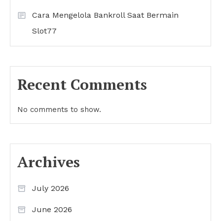
Cara Mengelola Bankroll Saat Bermain
Slot77
Recent Comments
No comments to show.
Archives
July 2026
June 2026