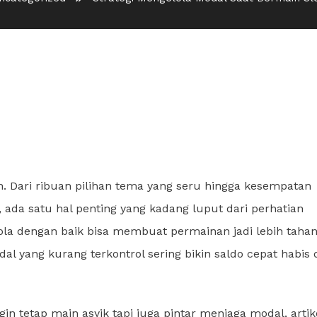
aat Bermain Slot di Ammo88
Dari ribuan pilihan tema yang seru hingga kesempatan
, ada satu hal penting yang kadang luput dari perhatian
ola dengan baik bisa membuat permainan jadi lebih taha
l yang kurang terkontrol sering bikin saldo cepat habis 
gin tetap main asyik tapi juga pintar menjaga modal, artike