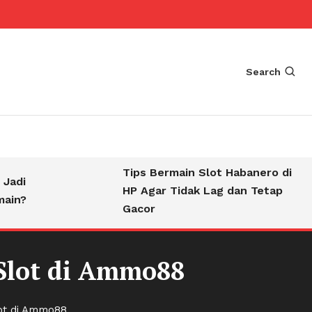
Search
Tips Bermain Slot Habanero di
i
HP Agar Tidak Lag dan Tetap
?
Gacor
 Slot di Ammo88
lot di Ammo88