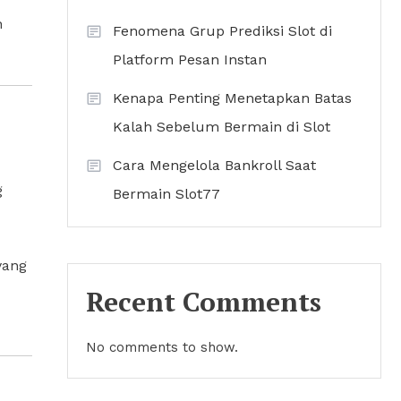
n
Fenomena Grup Prediksi Slot di
Platform Pesan Instan
Kenapa Penting Menetapkan Batas
Kalah Sebelum Bermain di Slot
Cara Mengelola Bankroll Saat
g
Bermain Slot77
yang
Recent Comments
No comments to show.