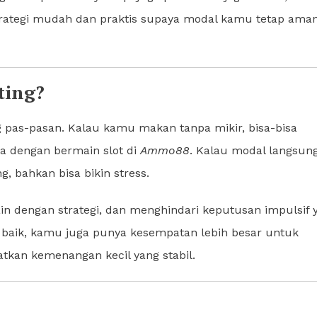
trategi mudah dan praktis supaya modal kamu tetap ama
ting?
pas-pasan. Kalau kamu makan tanpa mikir, bisa-bisa
a dengan bermain slot di
Ammo88
. Kalau modal langsun
, bahkan bisa bikin stress.
 dengan strategi, dan menghindari keputusan impulsif 
a baik, kamu juga punya kesempatan lebih besar untuk
kan kemenangan kecil yang stabil.