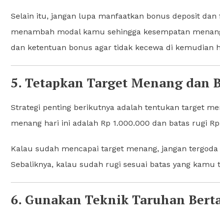
Selain itu, jangan lupa manfaatkan bonus deposit dan f
menambah modal kamu sehingga kesempatan menang j
dan ketentuan bonus agar tidak kecewa di kemudian h
5. Tetapkan Target Menang dan B
Strategi penting berikutnya adalah tentukan target m
menang hari ini adalah Rp 1.000.000 dan batas rugi Rp
Kalau sudah mencapai target menang, jangan tergoda u
Sebaliknya, kalau sudah rugi sesuai batas yang kamu t
6. Gunakan Teknik Taruhan Bert