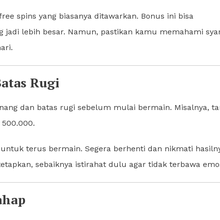
ree spins yang biasanya ditawarkan. Bonus ini bisa
adi lebih besar. Namun, pastikan kamu memahami sya
ari.
atas Rugi
enang dan batas rugi sebelum mulai bermain. Misalnya, ta
 500.000.
ntuk terus bermain. Segera berhenti dan nikmati hasiln
etapkan, sebaiknya istirahat dulu agar tidak terbawa emos
ahap