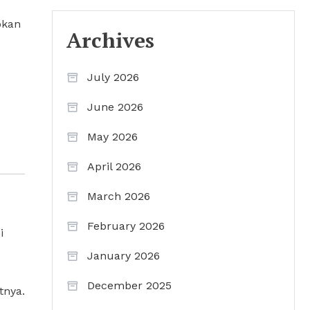
pkan
Archives
July 2026
June 2026
May 2026
April 2026
March 2026
February 2026
i
January 2026
December 2025
tnya.