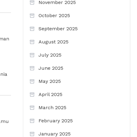
November 2025
October 2025
September 2025
aman
August 2025
July 2025
June 2025
nia
May 2025
April 2025
March 2025
February 2025
kamu
January 2025