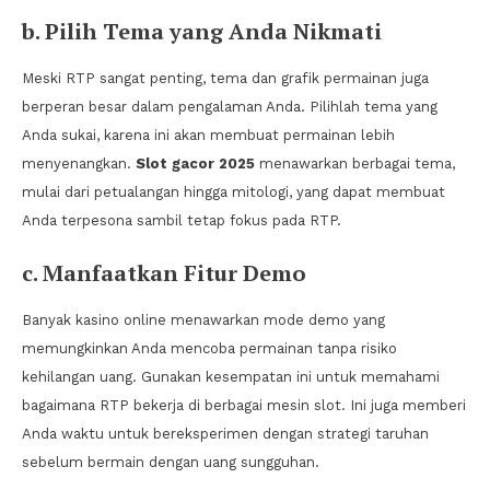
b. Pilih Tema yang Anda Nikmati
Meski RTP sangat penting, tema dan grafik permainan juga
berperan besar dalam pengalaman Anda. Pilihlah tema yang
Anda sukai, karena ini akan membuat permainan lebih
menyenangkan.
Slot gacor 2025
menawarkan berbagai tema,
mulai dari petualangan hingga mitologi, yang dapat membuat
Anda terpesona sambil tetap fokus pada RTP.
c. Manfaatkan Fitur Demo
Banyak kasino online menawarkan mode demo yang
memungkinkan Anda mencoba permainan tanpa risiko
kehilangan uang. Gunakan kesempatan ini untuk memahami
bagaimana RTP bekerja di berbagai mesin slot. Ini juga memberi
Anda waktu untuk bereksperimen dengan strategi taruhan
sebelum bermain dengan uang sungguhan.