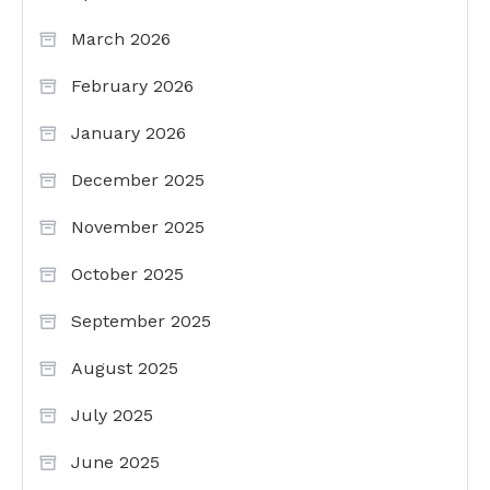
March 2026
February 2026
January 2026
December 2025
November 2025
October 2025
September 2025
August 2025
July 2025
June 2025