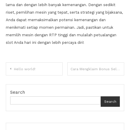
lama dan dengan lebih banyak kemenangan. Dengan sedikit
riset, pemilihan mesin yang tepat, serta strategi yang bijaksana,
Anda dapat memaksimalkan potensi kemenangan dan
menikmati setiap momen permainan. Jadi, pastikan untuk
memilih mesin dengan RTP tinggi dan mulailah petualangan
slot Anda hari ini dengan lebih percaya diri!
Post
Hello world!
Cara Mengklaim Bonus Selamat Datang di pay77 daftar
navigation
Search
Search