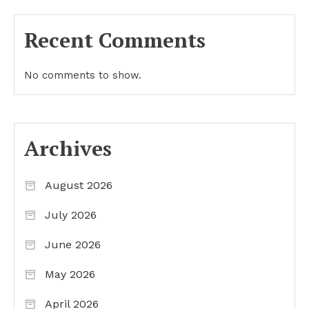
Recent Comments
No comments to show.
Archives
August 2026
July 2026
June 2026
May 2026
April 2026