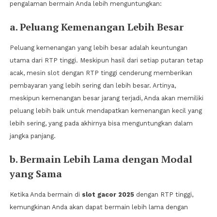
pengalaman bermain Anda lebih menguntungkan:
a. Peluang Kemenangan Lebih Besar
Peluang kemenangan yang lebih besar adalah keuntungan
utama dari RTP tinggi. Meskipun hasil dari setiap putaran tetap
acak, mesin slot dengan RTP tinggi cenderung memberikan
pembayaran yang lebih sering dan lebih besar. Artinya,
meskipun kemenangan besar jarang terjadi, Anda akan memiliki
peluang lebih baik untuk mendapatkan kemenangan kecil yang
lebih sering, yang pada akhirnya bisa menguntungkan dalam
jangka panjang.
b. Bermain Lebih Lama dengan Modal
yang Sama
Ketika Anda bermain di
slot gacor 2025
dengan RTP tinggi,
kemungkinan Anda akan dapat bermain lebih lama dengan