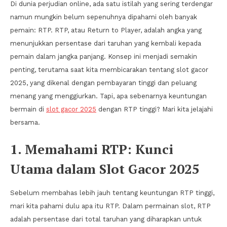
Di dunia perjudian online, ada satu istilah yang sering terdengar
namun mungkin belum sepenuhnya dipahami oleh banyak
pemain: RTP. RTP, atau Return to Player, adalah angka yang
menunjukkan persentase dari taruhan yang kembali kepada
pemain dalam jangka panjang. Konsep ini menjadi semakin
penting, terutama saat kita membicarakan tentang slot gacor
2025, yang dikenal dengan pembayaran tinggi dan peluang
menang yang menggiurkan. Tapi, apa sebenarnya keuntungan
bermain di
slot gacor 2025
dengan RTP tinggi? Mari kita jelajahi
bersama.
1. Memahami RTP: Kunci
Utama dalam Slot Gacor 2025
Sebelum membahas lebih jauh tentang keuntungan RTP tinggi,
mari kita pahami dulu apa itu RTP. Dalam permainan slot, RTP
adalah persentase dari total taruhan yang diharapkan untuk