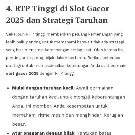
4. RTP Tinggi di Slot Gacor
2025 dan Strategi Taruhan
Sekalipun RTP tinggi memberikan peluang kemenangan yang
lebih baik, penting untuk memahami bahwa tidak ada strategi
yang bisa menjamin kemenangan setiap saat. Oleh karena itu,
penting untuk tetap bijak dalam bertaruh. Berikut beberapa
strategi untuk memaksimalkan keuntungan Anda saat bermain
slot gacor 2025
dengan RTP tinggi:
Mulai dengan taruhan kecil
: Awali permainan
dengan taruhan kecil untuk menguji keberuntungan
Anda. Ini memberi Anda kesempatan untuk
memahami ritme mesin dan menghindari kerugian
besar.
Atur anggaran dengan bijak
: Tentukan batas