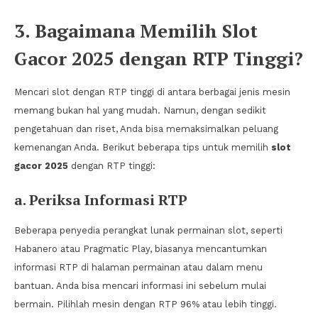
3. Bagaimana Memilih Slot
Gacor 2025 dengan RTP Tinggi?
Mencari slot dengan RTP tinggi di antara berbagai jenis mesin
memang bukan hal yang mudah. Namun, dengan sedikit
pengetahuan dan riset, Anda bisa memaksimalkan peluang
kemenangan Anda. Berikut beberapa tips untuk memilih
slot
gacor 2025
dengan RTP tinggi:
a. Periksa Informasi RTP
Beberapa penyedia perangkat lunak permainan slot, seperti
Habanero atau Pragmatic Play, biasanya mencantumkan
informasi RTP di halaman permainan atau dalam menu
bantuan. Anda bisa mencari informasi ini sebelum mulai
bermain. Pilihlah mesin dengan RTP 96% atau lebih tinggi.