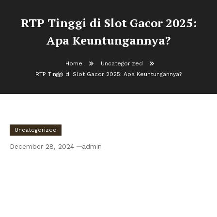
RTP Tinggi di Slot Gacor 2025:
Apa Keuntungannya?
Home
Uncategorized
RTP Tinggi di Slot Gacor 2025: Apa Keuntungannya?
Uncategorized
December 28, 2024
admin
RTP Tinggi di Slot Gacor 2025: Apa
Keuntungannya?