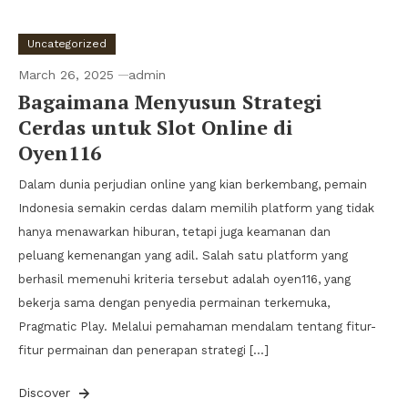
Uncategorized
March 26, 2025
admin
Bagaimana Menyusun Strategi
Cerdas untuk Slot Online di
Oyen116
Dalam dunia perjudian online yang kian berkembang, pemain
Indonesia semakin cerdas dalam memilih platform yang tidak
hanya menawarkan hiburan, tetapi juga keamanan dan
peluang kemenangan yang adil. Salah satu platform yang
berhasil memenuhi kriteria tersebut adalah oyen116, yang
bekerja sama dengan penyedia permainan terkemuka,
Pragmatic Play. Melalui pemahaman mendalam tentang fitur-
fitur permainan dan penerapan strategi […]
Discover