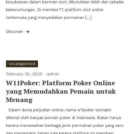
kesuksesan dalam bermain slot, dibutuhkan lebih dari sekadar
keberuntungan. Di member77, platform slot online
terkemuka yang menyediakan permainan […]
Discover
Uncategorized
February 25, 2025
admin
W11Poker: Platform Poker Online
yang Memudahkan Pemain untuk
Menang
Dalam dunia perjudian online, nama w11poker semakin
dikenal oleh banyak pemain poker di Indonesia. Bukan hanya
karena menawarkan berbagai jenis permainan poker yang seru
dan menantang, tetapi juga karena platform ini memberi