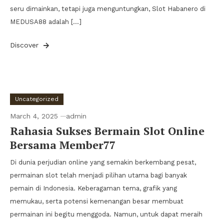
seru dimainkan, tetapi juga menguntungkan, Slot Habanero di
MEDUSA88 adalah […]
Discover
Uncategorized
March 4, 2025
admin
Rahasia Sukses Bermain Slot Online
Bersama Member77
Di dunia perjudian online yang semakin berkembang pesat,
permainan slot telah menjadi pilihan utama bagi banyak
pemain di Indonesia. Keberagaman tema, grafik yang
memukau, serta potensi kemenangan besar membuat
permainan ini begitu menggoda. Namun, untuk dapat meraih