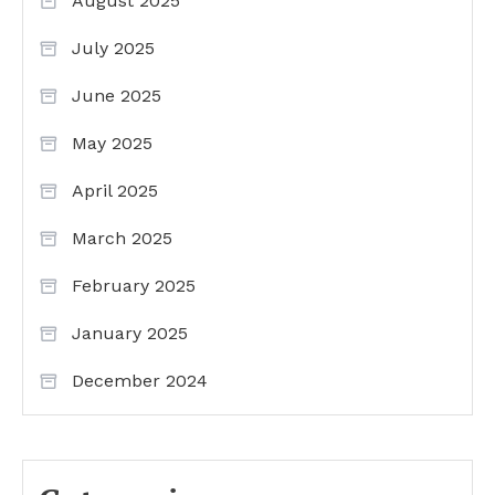
August 2025
July 2025
June 2025
May 2025
April 2025
March 2025
February 2025
January 2025
December 2024