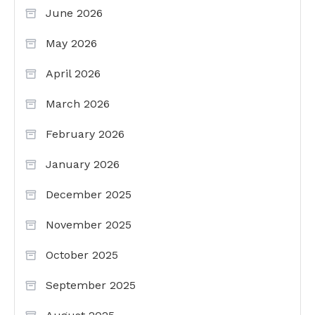
June 2026
May 2026
April 2026
March 2026
February 2026
January 2026
December 2025
November 2025
October 2025
September 2025