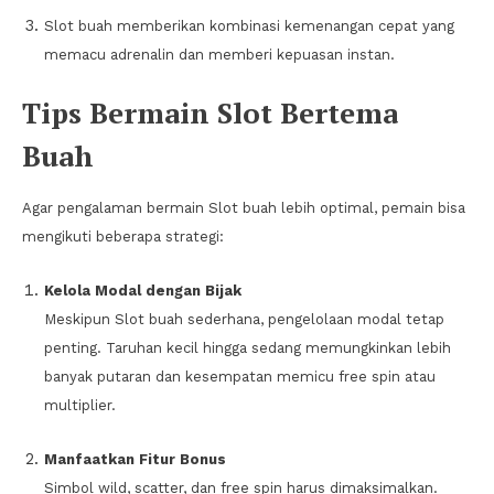
Slot buah memberikan kombinasi kemenangan cepat yang
memacu adrenalin dan memberi kepuasan instan.
Tips Bermain Slot Bertema
Buah
Agar pengalaman bermain Slot buah lebih optimal, pemain bisa
mengikuti beberapa strategi:
Kelola Modal dengan Bijak
Meskipun Slot buah sederhana, pengelolaan modal tetap
penting. Taruhan kecil hingga sedang memungkinkan lebih
banyak putaran dan kesempatan memicu free spin atau
multiplier.
Manfaatkan Fitur Bonus
Simbol wild, scatter, dan free spin harus dimaksimalkan.