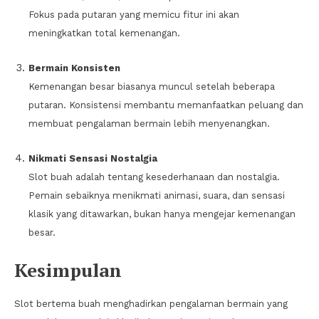
Fokus pada putaran yang memicu fitur ini akan
meningkatkan total kemenangan.
Bermain Konsisten
Kemenangan besar biasanya muncul setelah beberapa
putaran. Konsistensi membantu memanfaatkan peluang dan
membuat pengalaman bermain lebih menyenangkan.
Nikmati Sensasi Nostalgia
Slot buah adalah tentang kesederhanaan dan nostalgia.
Pemain sebaiknya menikmati animasi, suara, dan sensasi
klasik yang ditawarkan, bukan hanya mengejar kemenangan
besar.
Kesimpulan
Slot bertema buah menghadirkan pengalaman bermain yang