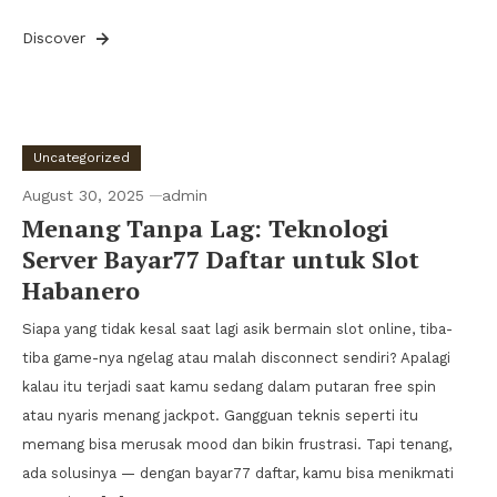
Discover
Uncategorized
August 30, 2025
admin
Menang Tanpa Lag: Teknologi
Server Bayar77 Daftar untuk Slot
Habanero
Siapa yang tidak kesal saat lagi asik bermain slot online, tiba-
tiba game-nya ngelag atau malah disconnect sendiri? Apalagi
kalau itu terjadi saat kamu sedang dalam putaran free spin
atau nyaris menang jackpot. Gangguan teknis seperti itu
memang bisa merusak mood dan bikin frustrasi. Tapi tenang,
ada solusinya — dengan bayar77 daftar, kamu bisa menikmati